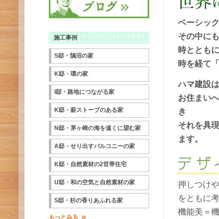
ベーシッ
その中に
施工事例
時ととも
S邸・鵠沼の家
時を経て
K邸・環の家
ハマ建設
I邸・路地につながる家
お住まい
K邸・薪ストーブのある家
き
それを具
N邸・茅ヶ崎の海を遠くに望む家
ます。
A邸・せり出すバルコニーの家
K邸・自然素材の2世帯住宅
U邸・和の空気と自然素材の家
押しつけ
をともに
S邸・杉の香りあふれる家
機能美＝
もっとみる