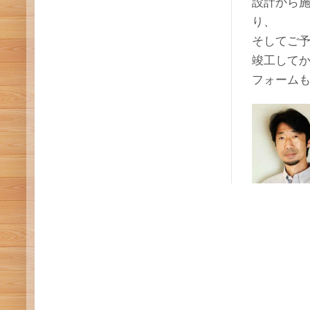
設計から
り、
そしてご
竣工して
フォーム