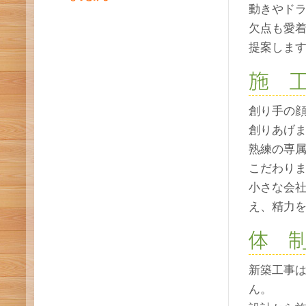
動きやド
欠点も愛
提案しま
創り手の
創りあげ
熟練の専
こだわり
小さな会
え、精力
新築工事は
ん。